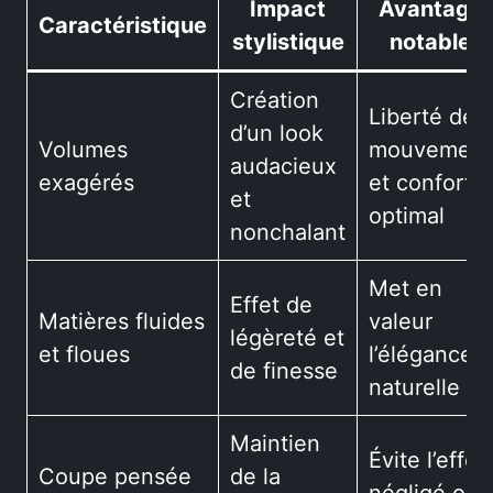
Impact
Avantage
Caractéristique
stylistique
notable
Création
Liberté de
d’un look
Volumes
mouvement
audacieux
exagérés
et confort
et
optimal
nonchalant
Met en
Effet de
Matières fluides
valeur
légèreté et
et floues
l’élégance
de finesse
naturelle
Maintien
Évite l’effet
Coupe pensée
de la
négligé ou