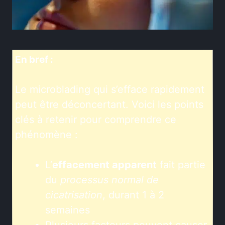
En bref :
Le microblading qui s’efface rapidement
peut être déconcertant. Voici les points
clés à retenir pour comprendre ce
phénomène :
L’
effacement apparent
fait partie
du
processus normal de
cicatrisation
, durant 1 à 2
semaines