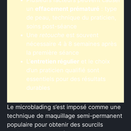
Plusieurs facteurs peuvent causer
un
effacement prématuré
: type
de peau, technique du praticien,
soins post-séance
Une
retouche
est souvent
nécessaire 4 à 8 semaines après
la première séance
L’
entretien régulier
et le choix
d’un praticien qualifié sont
essentiels pour des résultats
durables
Le microblading s’est imposé comme une
technique de maquillage semi-permanent
populaire pour obtenir des sourcils