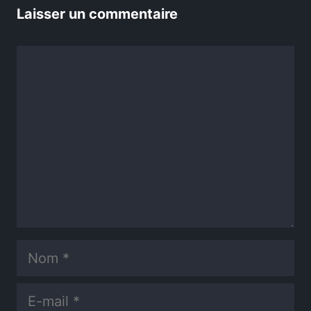
Laisser un commentaire
Commentaire
Nom
E-