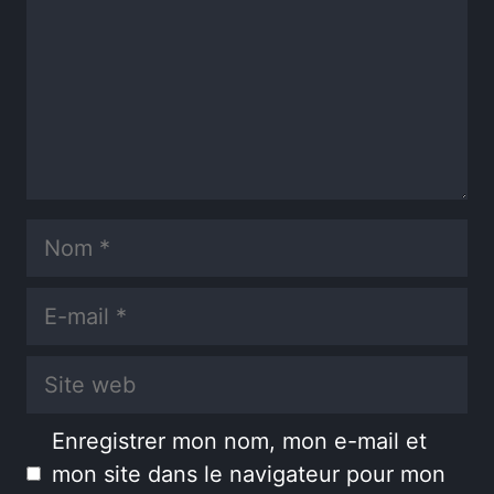
Nom
E-
mail
Site
web
Enregistrer mon nom, mon e-mail et
mon site dans le navigateur pour mon