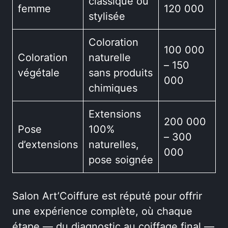
classique ou
femme
120 000
stylisée
Coloration
100 000
Coloration
naturelle
– 150
végétale
sans produits
000
chimiques
Extensions
200 000
Pose
100%
– 300
d’extensions
naturelles,
000
pose soignée
Salon Art’Coiffure est réputé pour offrir
une expérience complète, où chaque
étape — du diagnostic au coiffage final —