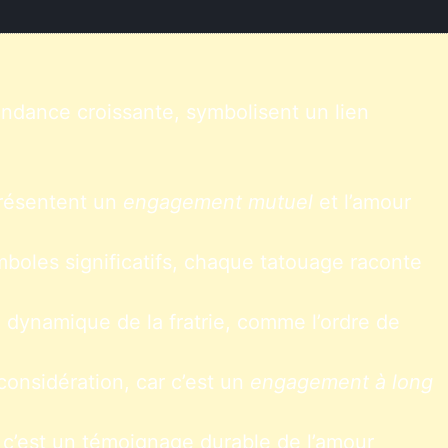
endance croissante, symbolisent un lien
résentent un
engagement mutuel
et l’amour
mboles significatifs, chaque tatouage raconte
la dynamique de la fratrie, comme l’ordre de
considération, car c’est un
engagement à long
 c’est un témoignage durable de l’amour