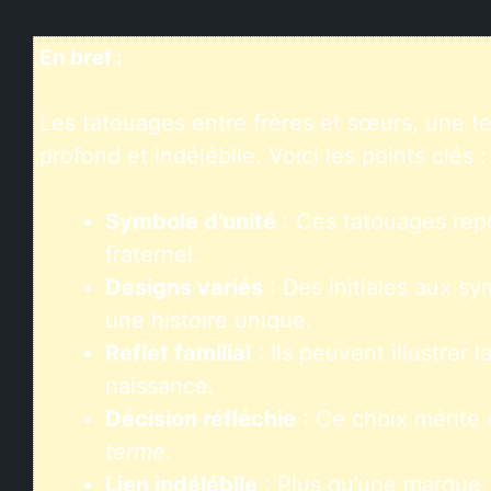
En bref :
Les tatouages entre frères et sœurs, une t
profond et indélébile. Voici les points clés :
Symbole d’unité
: Ces tatouages rep
fraternel.
Designs variés
: Des initiales aux sy
une histoire unique.
Reflet familial
: Ils peuvent illustrer 
naissance.
Décision réfléchie
: Ce choix mérite 
terme
.
Lien indélébile
: Plus qu’une marque,