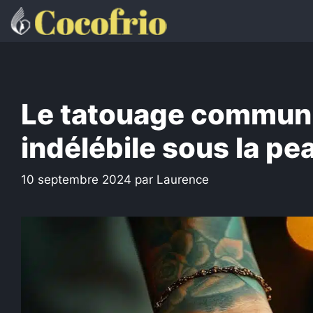
Aller
au
contenu
Le tatouage commun f
indélébile sous la pe
10 septembre 2024
par
Laurence