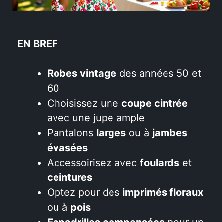
EN BREF
Robes vintage
des années 50 et
60
Choisissez une
coupe cintrée
avec une jupe ample
Pantalons
larges
ou à
jambes
évasées
Accessoirisez avec
foulards
et
ceintures
Optez pour des
imprimés floraux
ou à
pois
Espadrilles compensées
pour un