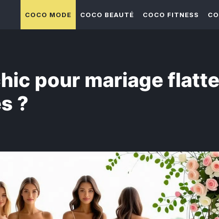
COCO MODE
COCO BEAUTÉ
COCO FITNESS
CO
hic pour mariage flatt
es ?