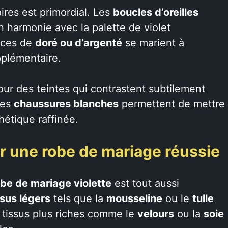
ires est primordial. Les
boucles d’oreilles
n harmonie avec la palette de violet
nces de
doré ou d’argenté
se marient à
pplémentaire.
ur des teintes qui contrastent subtilement
des
chaussures blanches
permettent de mettre
hétique raffinée.
r une robe de mariage réussie
obe de mariage violette
est tout aussi
ssus légers
tels que la
mousseline
ou le
tulle
s tissus plus riches comme le
velours
ou la
soie