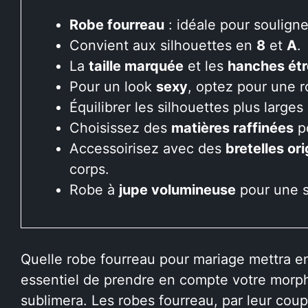
Robe fourreau
: idéale pour soulign
Convient aux silhouettes en
8
et
A
.
La
taille marquée
et les
hanches étr
Pour un look
sexy
, optez pour une 
Équilibrer les silhouettes plus large
Choisissez des
matières raffinées
po
Accessoirisez avec des
bretelles or
corps.
Robe à
jupe volumineuse
pour une s
Quelle robe fourreau pour mariage mettra en 
essentiel de prendre en compte votre morpho
sublimera. Les robes fourreau, par leur cou