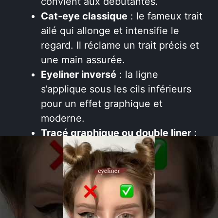
convient aux débutantes.
Cat-eye classique
: le fameux trait
ailé qui allonge et intensifie le
regard. Il réclame un trait précis et
une main assurée.
Eyeliner inversé
: la ligne
s’applique sous les cils inférieurs
pour un effet graphique et
moderne.
Tracé graphique ou double liner
:
très tendance en 2025, il combine
deux couleurs ou deux traits pour
un look futuriste et original.
Pour réussir son trait, il est crucial