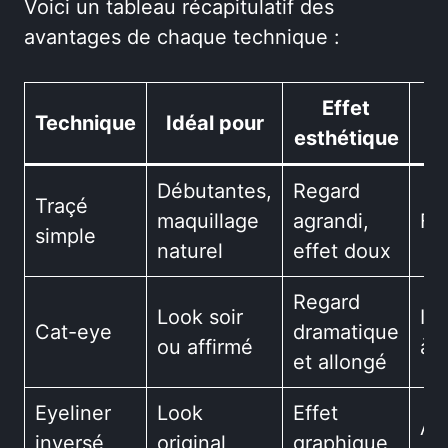
Voici un tableau récapitulatif des
avantages de chaque technique :
Effet
Technique
Idéal pour
esthétique
Débutantes,
Regard
Traçé
maquillage
agrandi,
Fac
simple
naturel
effet doux
Regard
Look soir
In
Cat-eye
dramatique
ou affirmé
à 
et allongé
Eyeliner
Look
Effet
Av
inversé
original
graphique