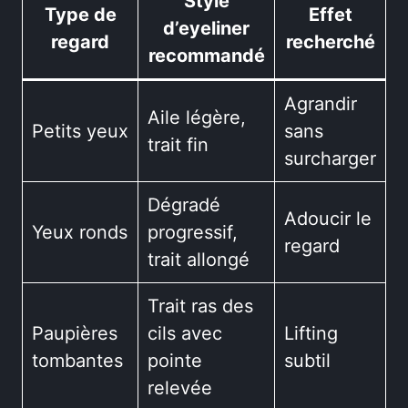
Style
Type de
Effet
d’eyeliner
regard
recherché
recommandé
Agrandir
Aile légère,
Petits yeux
sans
trait fin
surcharger
Dégradé
Adoucir le
Yeux ronds
progressif,
regard
trait allongé
Trait ras des
Paupières
cils avec
Lifting
tombantes
pointe
subtil
relevée