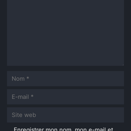
Nom
E-
mail
Site
web
Enregistrer mon nom, mon e-mail et