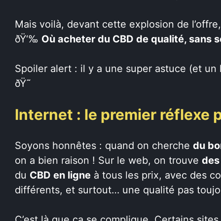
Mais voilà, devant cette explosion de l’offre
ðŸ‘‰
Où acheter du CBD de qualité, sans se
Spoiler alert : il y a une super astuce (et un
ðŸ˜
Internet : le premier réflex
Soyons honnêtes : quand on cherche
du b
on a bien raison ! Sur le web, on trouve
des 
du
CBD en ligne
à tous les prix, avec des c
différents, et surtout… une qualité pas touj
C’est là que ça se complique. Certains sites