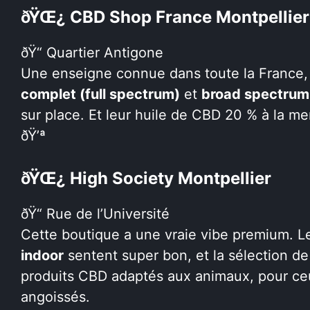
ðŸŒ¿ CBD Shop France Montpellier
ðŸ“ Quartier Antigone
Une enseigne connue dans toute la France, 
complet (full spectrum)
et
broad spectrum
sur place. Et leur huile de CBD 20 % à la me
ðŸ’ª
ðŸŒ¿ High Society Montpellier
ðŸ“ Rue de l’Université
Cette boutique a une vraie vibe premium. 
indoor
sentent super bon, et la sélection d
produits CBD adaptés aux animaux, pour ceu
angoissés.