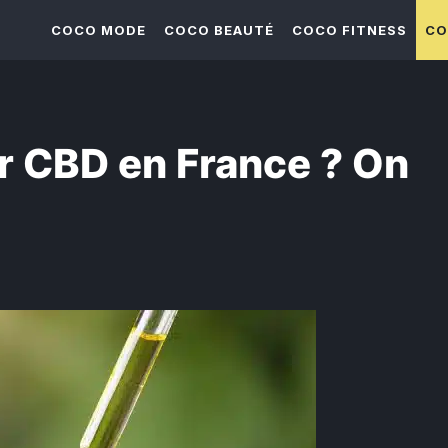
COCO MODE
COCO BEAUTÉ
COCO FITNESS
CO
ur CBD en France ? On