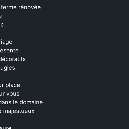
, ferme rénovée
e
ic
riage
résente
écoratifs
ougies
ur place
our vous
dans le domaine
re majestueux
esure