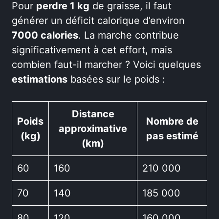
Pour
perdre 1 kg
de graisse, il faut
générer un déficit calorique d’environ
7000 calories
. La marche contribue
significativement à cet effort, mais
combien faut-il marcher ? Voici quelques
estimations
basées sur le poids :
Distance
Poids
Nombre de
approximative
(kg)
pas estimé
(km)
60
160
210 000
70
140
185 000
80
120
160 000