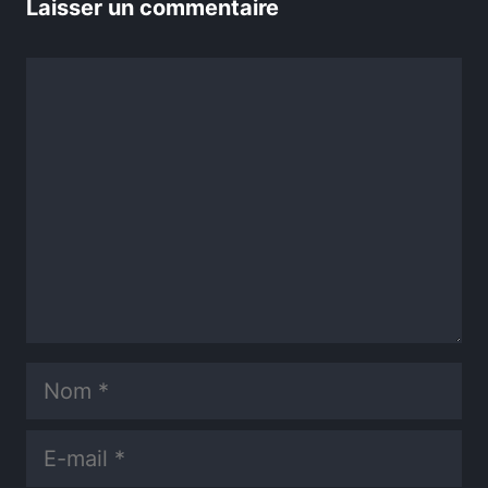
Laisser un commentaire
Commentaire
Nom
E-
mail