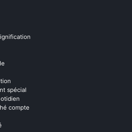
ignification
le
tion
t spécial
otidien
rché compte
é