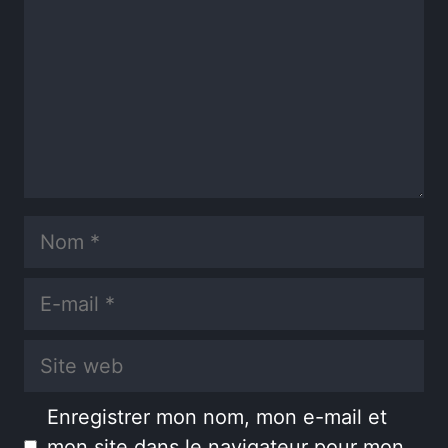
Nom
E-
mail
Site
web
Enregistrer mon nom, mon e-mail et
mon site dans le navigateur pour mon