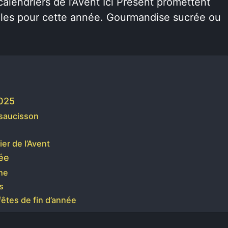
calendriers de l’Avent Ici Présent promettent
ales pour cette année. Gourmandise sucrée ou
2025
 saucisson
er de l’Avent
ée
che
s
fêtes de fin d’année