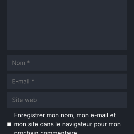
Nom
E-
mail
Site
web
Enregistrer mon nom, mon e-mail et
mon site dans le navigateur pour mon
prochain commentaire.