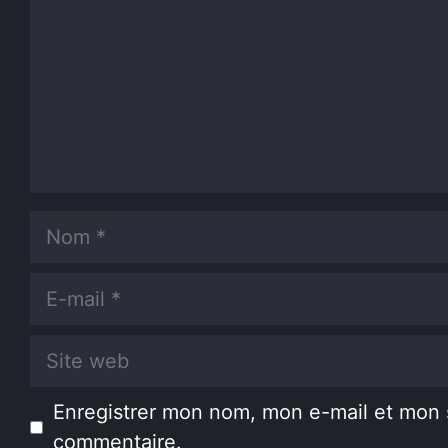
Nom
E-
mail
Site
web
Enregistrer mon nom, mon e-mail et mon 
commentaire.