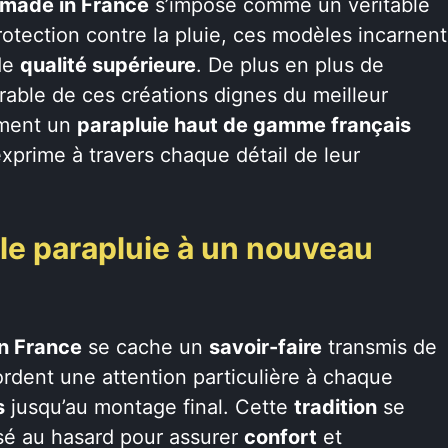
 made in France
s’impose comme un véritable
protection contre la pluie, ces modèles incarnent
de
qualité supérieure
. De plus en plus de
ble de ces créations dignes du meilleur
aiment un
parapluie haut de gamme français
’exprime à travers chaque détail de leur
 le parapluie à un nouveau
n France
se cache un
savoir-faire
transmis de
rdent une attention particulière à chaque
s
jusqu’au montage final. Cette
tradition
se
issé au hasard pour assurer
confort
et