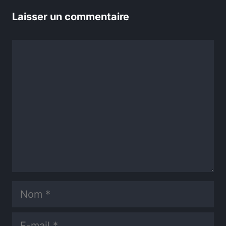
Laisser un commentaire
Commentaire
Nom
E-