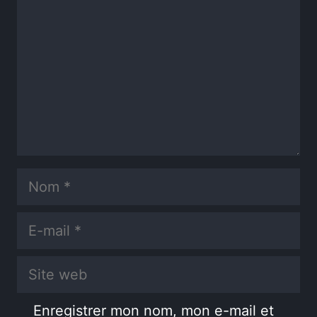
Nom
E-
mail
Site
web
Enregistrer mon nom, mon e-mail et