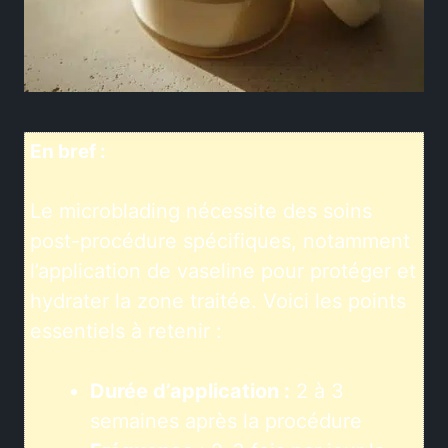
En bref :
Le microblading nécessite des soins
post-procédure spécifiques, notamment
l’application de vaseline pour protéger et
hydrater la zone traitée. Voici les points
essentiels à retenir :
Durée d’application :
2 à 3
semaines après la procédure