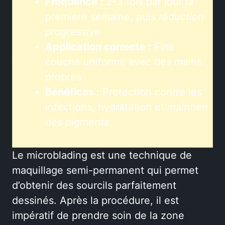
Fréquence :
2-3 fois par jour la
première semaine, puis
réduction
progressive
Application correcte :
Fine
couche uniforme avec des mains
propres
Bénéfices :
Protection contre les
infections, hydratation et
maintien
des pigments
Le microblading est une technique de
maquillage semi-permanent qui permet
d’obtenir des sourcils parfaitement
dessinés. Après la procédure, il est
impératif de prendre soin de la zone