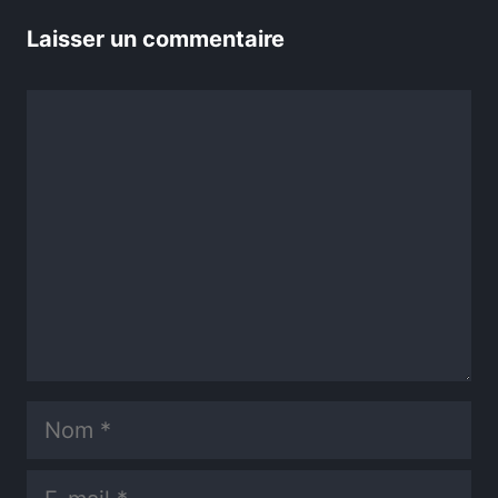
Laisser un commentaire
Commentaire
Nom
E-