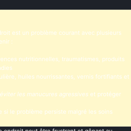
roit est un problème courant avec plusieurs
nir :
ences nutritionnelles, traumatismes, produits
adies
lière, huiles nourrissantes, vernis fortifiants et
éviter les manucures agressives
et protéger
i le problème persiste malgré les soins
 endroit peut être frustrant et gênant au