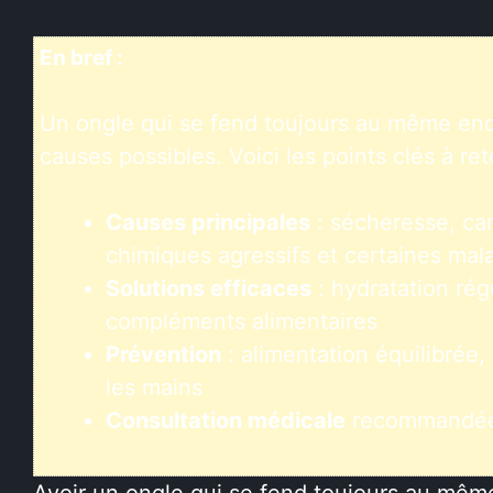
En bref :
Un ongle qui se fend toujours au même end
causes possibles. Voici les points clés à rete
Causes principales
: sécheresse, car
chimiques agressifs et certaines mal
Solutions efficaces
: hydratation régu
compléments alimentaires
Prévention
: alimentation équilibrée,
les mains
Consultation médicale
recommandée s
Avoir un ongle qui se fend toujours au même