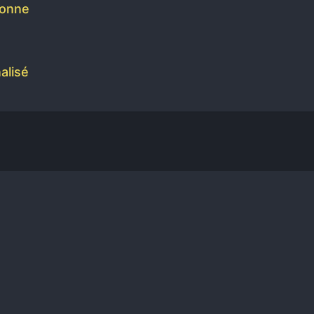
rsonne
alisé