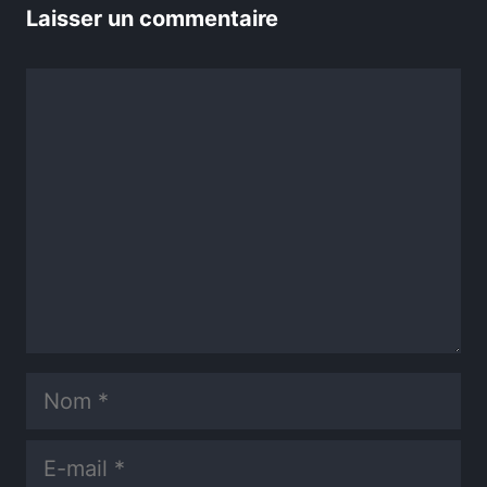
Laisser un commentaire
Commentaire
Nom
E-