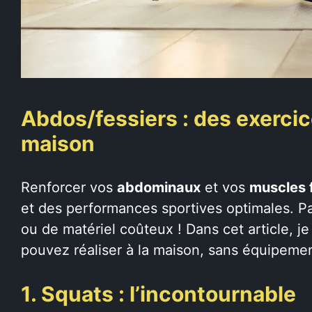
Abdos/fessiers : des exercic
maison
Renforcer vos
abdominaux
et vos
muscles 
et des performances sportives optimales. Pa
ou de matériel coûteux ! Dans cet article, 
pouvez réaliser à la maison, sans équipement.
1. Squats : l’incontournable