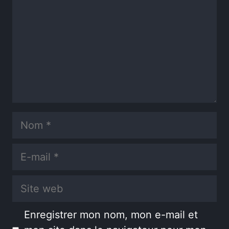
Nom
E-
mail
Site
web
Enregistrer mon nom, mon e-mail et